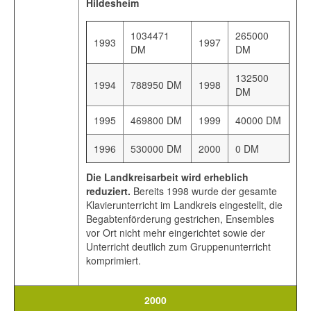
Hildesheim
1034471
265000
1993
1997
DM
DM
132500
1994
788950 DM
1998
DM
1995
469800 DM
1999
40000 DM
1996
530000 DM
2000
0 DM
Die Landkreisarbeit wird erheblich
reduziert.
Bereits 1998 wurde der gesamte
Klavierunterricht im Landkreis eingestellt, die
Begabtenförderung gestrichen, Ensembles
vor Ort nicht mehr eingerichtet sowie der
Unterricht deutlich zum Gruppenunterricht
komprimiert.
2000