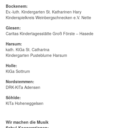
Bockenem:
Ev.-luth. Kindergarten St. Katharinen Hary
Kinderspielkreis Weinbergschnecken e.V. Nette
Giesen:
Caritas Kindertagesstätte Groß Förste – Hasede
Harsum:
kath. KiGa St. Catharina
Kindergarten Pusteblume Harsum
Holle:
KiGa Sottrum
Nordstemmen:
DRK-KiTa Adensen
Söhlde:
KiTa Hoheneggelsen
Wir machen die Musik
Schul-Kooperationen: