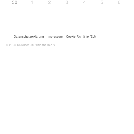
30
1
2
3
4
5
6
Datenschutzerklärung
Impressum
Cookie-Richtlinie (EU)
© 2026 Musikschule Hildesheim e.V.