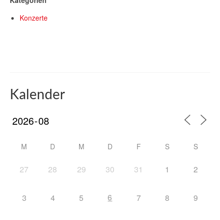
Kategorien
Konzerte
Kalender
M
D
M
D
F
S
S
27
28
29
30
31
1
2
6
3
4
5
7
8
9