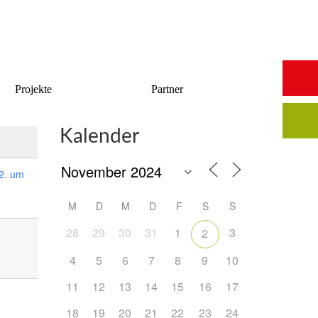
Start
Saalbuchung
Anmeldung
Intern
Kontakt
Projekte
Partner
Kalender
2. um
M
D
M
D
F
S
S
28
29
30
31
1
3
2
4
5
6
7
8
9
10
11
12
13
14
15
16
17
18
19
20
21
22
23
24