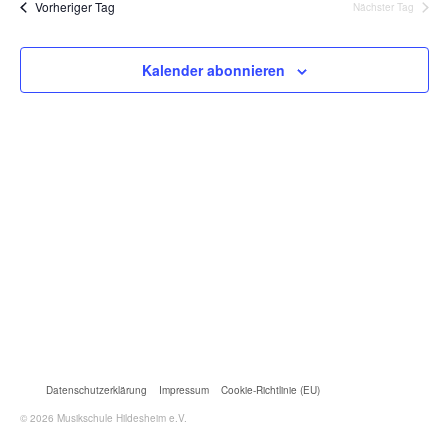
Vorheriger Tag
Nächster Tag
und
Na
Ansic
Kalender abonnieren
Datenschutzerklärung
Impressum
Cookie-Richtlinie (EU)
© 2026 Musikschule Hildesheim e.V.