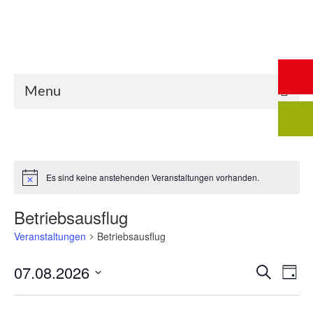
Start
Saalbuchung
Anmeldung
Intern
Kontakt
Menu
Es sind keine anstehenden Veranstaltungen vorhanden.
Hinweis
Betriebsausflug
Veranstaltungen
Betriebsausflug
07.08.2026
Veran
Suche
Ve
Tag
Datum
Such-
An
wählen.