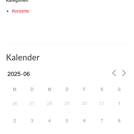
Kategorien
Konzerte
Kalender
M
D
M
D
F
S
S
27
28
29
30
31
1
26
2
3
4
5
6
7
8