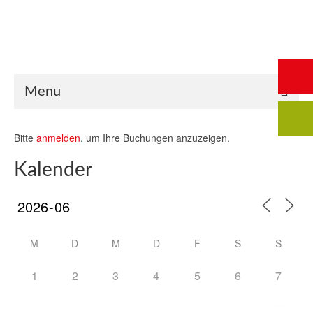
Start
Saalbuchung
Anmeldung
Intern
Kontakt
Menu
Bitte
anmelden
, um Ihre Buchungen anzuzeigen.
Kalender
M
D
M
D
F
S
S
1
2
3
4
5
6
7