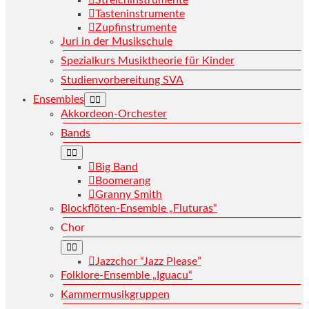
Streichinstrumente
Tasteninstrumente
Zupfinstrumente
Juri in der Musikschule
Spezialkurs Musiktheorie für Kinder
Studienvorbereitung SVA
Ensembles
Akkordeon-Orchester
Bands
Big Band
Boomerang
Granny Smith
Blockflöten-Ensemble „Fluturas“
Chor
Jazzchor “Jazz Please”
Folklore-Ensemble „Iguacu“
Kammermusikgruppen