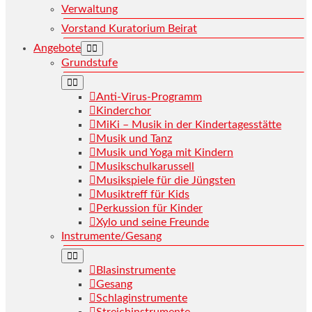
Verwaltung
Vorstand Kuratorium Beirat
Angebote
Grundstufe
Anti-Virus-Programm
Kinderchor
MiKi – Musik in der Kindertagesstätte
Musik und Tanz
Musik und Yoga mit Kindern
Musikschulkarussell
Musikspiele für die Jüngsten
Musiktreff für Kids
Perkussion für Kinder
Xylo und seine Freunde
Instrumente/Gesang
Blasinstrumente
Gesang
Schlaginstrumente