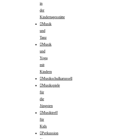
in
der
Kindertagesstätte
Musik
und
Tanz
Musik
und
Yoga
mit
Kindern
Musikschulkarussell
Musikspiele
für
die
Jüngsten
Musiktreff
für
Kids
Perkussion