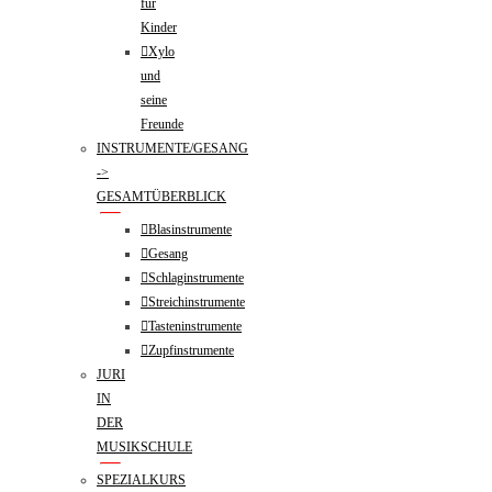
für
Kinder
Xylo
und
seine
Freunde
INSTRUMENTE/GESANG
->
GESAMTÜBERBLICK
Blasinstrumente
Gesang
Schlaginstrumente
Streichinstrumente
Tasteninstrumente
Zupfinstrumente
JURI
IN
DER
MUSIKSCHULE
SPEZIALKURS