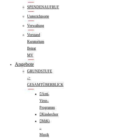
SPENDENAUFRUF
Unterrichtsorte
Verwaltung
Vorstand
Kuratorium
Beirat
MV
Angebote
GRUNDSTUFE
->
GESAMTÜBERBLICK
Anti-
Virus-
Programm
Kinderchor
MiKi
–
Musik