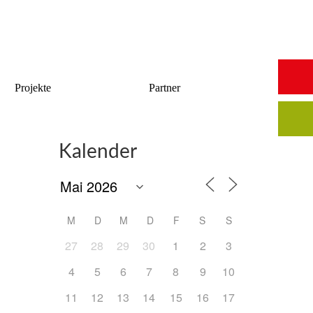
Start
Saalbuchung
Anmeldung
Intern
Kontakt
Projekte
Partner
Kalender
M
D
M
D
F
S
S
27
28
29
30
1
2
3
4
5
6
7
8
9
10
11
12
13
14
15
16
17