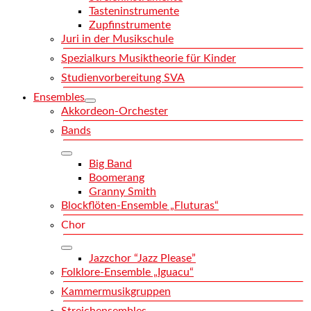
Tasteninstrumente
Zupfinstrumente
Juri in der Musikschule
Spezialkurs Musiktheorie für Kinder
Studienvorbereitung SVA
Ensembles
Akkordeon-Orchester
Bands
Big Band
Boomerang
Granny Smith
Blockflöten-Ensemble „Fluturas“
Chor
Jazzchor “Jazz Please”
Folklore-Ensemble „Iguacu“
Kammermusikgruppen