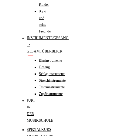
Kinder
Xylo
und
seine
Freunde
INSTRUMENTE/GESANG
->
GESAMTÜBERBLICK
Blasinstrumente
Gesang
Schlaginstrumente
Streichinstrumente
Tasteninstrumente
Zupfinstrumente
JURI
IN
DER
MUSIKSCHULE
SPEZIALKURS