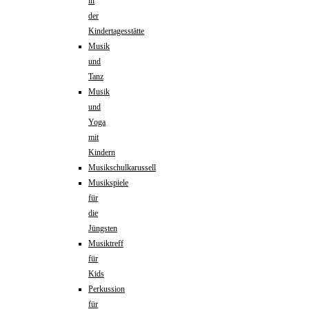
in
der
Kindertagesstätte
Musik
und
Tanz
Musik
und
Yoga
mit
Kindern
Musikschulkarussell
Musikspiele
für
die
Jüngsten
Musiktreff
für
Kids
Perkussion
für