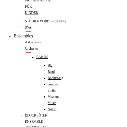
MUSIKTHEORIE
FÜR
KINDER
STUDIENVORBEREITUNG
SVA
Ensembles
Akkordeon-
Orchester
BANDS
Big
Band
Boomerang
Granny
Smith
Mission
Music
Notrio
BLOCKFÖTEN-
ENSEMBLE