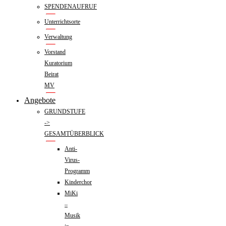
SPENDENAUFRUF
Unterrichtsorte
Verwaltung
Vorstand
Kuratorium
Beirat
MV
Angebote
GRUNDSTUFE
->
GESAMTÜBERBLICK
Anti-
Virus-
Programm
Kinderchor
MiKi
–
Musik