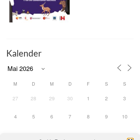
Kalender
M
D
M
D
F
S
S
27
28
29
30
1
2
3
4
5
6
7
8
9
10
11
12
13
14
15
16
17