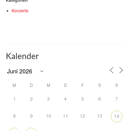
Kategorien
Konzerte
Kalender
M
D
M
D
F
S
S
1
2
3
4
5
6
7
8
9
10
11
12
13
14