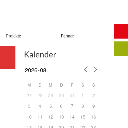
Start
Saalbuchung
Anmeldung
Intern
Kontakt
Projekte
Partner
Kalender
M
D
M
D
F
S
S
27
28
29
30
31
1
2
7
3
4
5
6
8
9
10
11
12
13
14
15
16
17
18
19
20
21
22
23