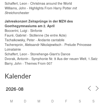
Schaffert, Leon - Christmas around the World
Williams, John - Highlights From Harry Potter
mit
Streichorchester
Jahreskonzert Zeitsprünge in der MZH des
Goethegymnasiums am 2. April
Boccerini, Luigi - Sinfonie
Fauré, Gabriel - Sicilienne (3e entre Acte)
Tschaikowsky, Peter - Andante cantabile
Tscherepnin, Aleksandr Nikolajewitsch - Prelude Princesse
Loinatainie
Schaffert, Leon - Stonehenge-Giant's Dance
Dvorak, Antonin - Symphonie Nr. 9 Aus der neuen Welt, 1.Satz
Barry, John - Themes From 007
Kalender
M
D
M
D
F
S
S