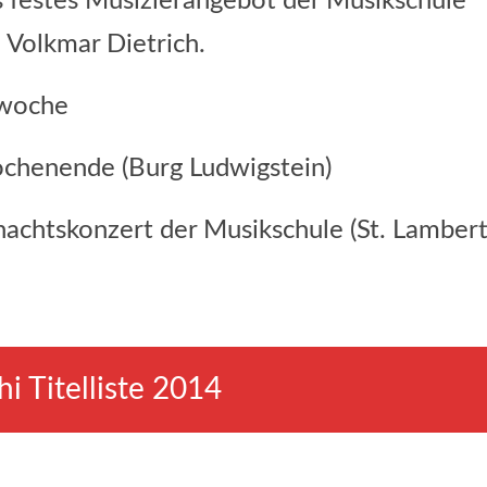
ls festes Musizierangebot der Musikschule
 Volkmar Dietrich.
lwoche
chenende (Burg Ludwigstein)
nachtskonzert der Musikschule (St. Lambert
i Titelliste 2014