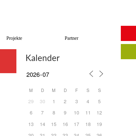
Start
Saalbuchung
Anmeldung
Intern
Kontakt
Projekte
Partner
Kalender
M
D
M
D
F
S
S
29
30
1
2
3
4
5
6
7
8
9
10
11
12
13
14
15
16
17
18
19
20
21
22
23
24
25
26