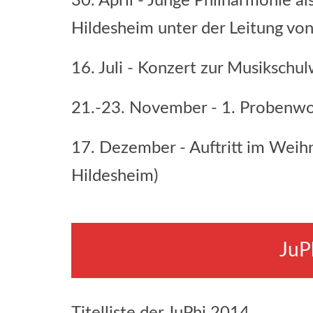
30. April - Junge Philharmonie a
Hildesheim unter der Leitung von
16. Juli - Konzert zur Musikschu
21.-23. November - 1. Probenwo
17. Dezember - Auftritt im Weih
Hildesheim)
JuPh
Titelliste der JuPhi 2014