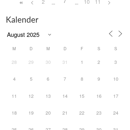
2
10
11
Kalender
M
D
M
D
F
S
S
28
29
30
31
1
2
3
4
5
6
7
8
9
10
11
12
13
14
15
16
17
18
19
20
21
22
23
24
25
26
27
28
29
30
31