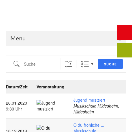
Start
Saalbuchung
Anmeldung
Intern
Kontakt
Menu
Suche
SUCHE
Datum/Zeit
Veranstaltung
Jugend musiziert
26.01.2020
Musikschule Hildesheim,
9:30 Uhr
Hildesheim
O du fröhliche ...
18.12.2019
Musikschule