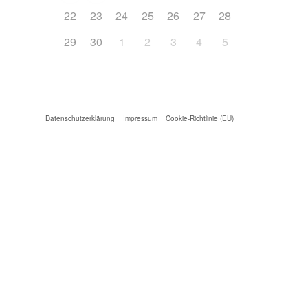
22
23
24
25
26
27
28
29
30
1
2
3
4
5
Datenschutzerklärung
Impressum
Cookie-Richtlinie (EU)