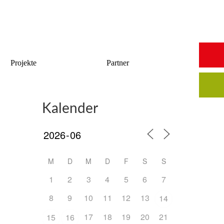
Start
Saalbuchung
Anmeldung
Intern
Kontakt
Projekte
Partner
Kalender
M
D
M
D
F
S
S
1
2
3
4
5
6
7
8
9
10
11
12
13
14
17
18
19
20
21
15
16